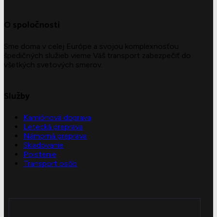
O spoločnosti
Sme doma v celej Európe a svojou komplexnosťou
špedičných služieb vieme Váš transport zabezpečiť do
všetkých svetových smerov.
Služby
Kamiónová doprava
Letecká preprava
Námorná preprava
Skladovanie
Poistenie
Transport osôb