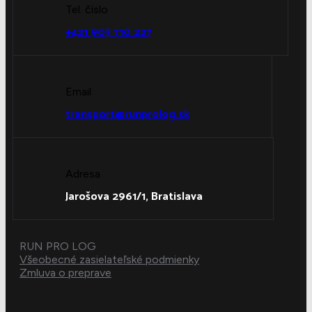
Tel. číslo
+421 903 710 227
Email
transport@runprolog.sk
Adresa
Jarošova 2961/1, Bratislava
RUN PRO LOG
Všeobecné zasielateľské podmienky
Zmluva o preprave