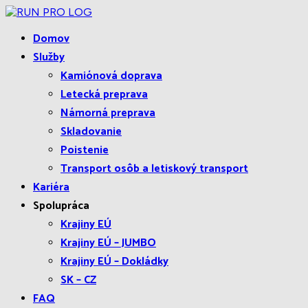
Domov
Služby
Kamiónová doprava
Letecká preprava
Námorná preprava
Skladovanie
Poistenie
Transport osôb a letiskový transport
Kariéra
Spolupráca
Krajiny EÚ
Krajiny EÚ – JUMBO
Krajiny EÚ – Dokládky
SK – CZ
FAQ