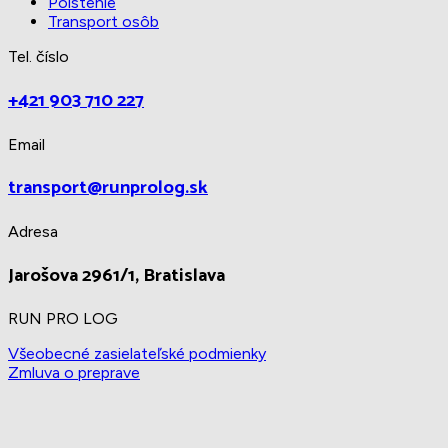
Poistenie
Transport osôb
Tel. číslo
+421 903 710 227
Email
transport@runprolog.sk
Adresa
Jarošova 2961/1, Bratislava
RUN PRO LOG
Všeobecné zasielateľské podmienky
Zmluva o preprave