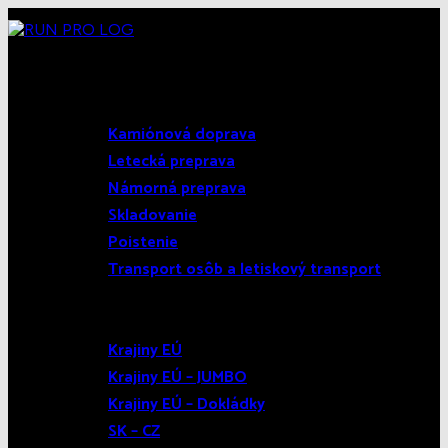
Domov
Služby
Kamiónová doprava
Letecká preprava
Námorná preprava
Skladovanie
Poistenie
Transport osôb a letiskový transport
Kariéra
Spolupráca
Krajiny EÚ
Krajiny EÚ – JUMBO
Krajiny EÚ – Dokládky
SK – CZ