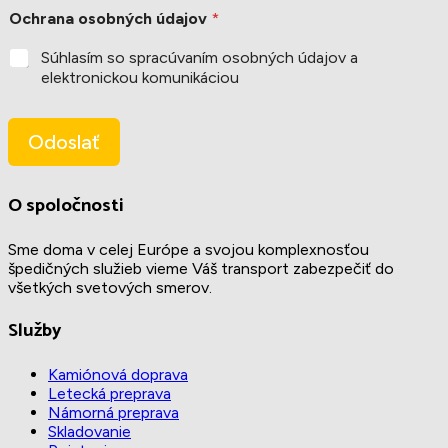
S
f
Ochrana osobných údajov
*
p
ó
o
n
Súhlasím so spracúvaním osobných údajov a
l
*
elektronickou komunikáciou
o
č
n
o
Odoslať
s
ť
T
O spoločnosti
e
l
Sme doma v celej Európe a svojou komplexnosťou
e
špedičných služieb vieme Váš transport zabezpečiť do
f
všetkých svetových smerov.
ó
n
Služby
O
c
h
Kamiónová doprava
r
Letecká preprava
a
Námorná preprava
n
Skladovanie
a